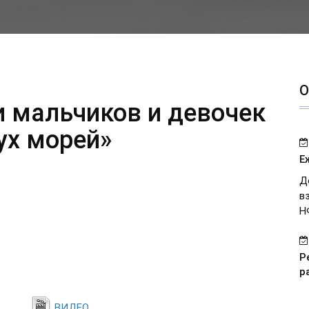
О
и мальчиков и девочек
ух морей»
Е
Д
в
Н
Р
р
ВИДЕО