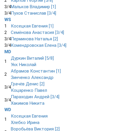
2
Карпов Георгий [5/8]
3/4
Мальков Владимир [1]
3/4
Пухов Станислав [3/4]
WS
1
Косецкая Евгения [1]
2
Семёнова Анастасия [3/4]
3/4
Перминова Наталья [2]
3/4
Комендровская Елена [3/4]
MD
Дуркин Виталий [5/8]
1
Укк Николай
Абрамов Константин [1]
2
Зинченко Александр
Грачёв Денис [2]
3/4
Коцаренко Павел
Параходин Андрей [3/4]
3/4
Хакимов Никита
WD
Косецкая Евгения
1
Хлебко Ирина
Воробьёва Виктория [2]