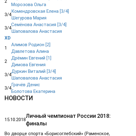
2
Морозова Ольга
Комендровская Елена [3/4]
3/4
Шегурова Мария
Семёнова Анастасия [3/4]
3/4
Шаповалова Анастасия
XD
Алимов Родион [2]
1
Давлетова Алина
Дрёмин Евгений [1]
2
Димова Евгения
Дуркин Виталий [3/4]
3/4
Шаповалова Анастасия
Грачёв Денис
3/4
Болотова Екатерина
НОВОСТИ
Личный чемпионат России 2018:
15.10.2018
финалы
Во дворце спорта «Борисоглебский» (Раменское,