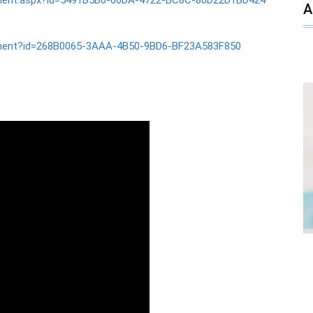
ament.aspx?id=5491B5B6-60DA-4722-BC8C-80D22D1BD424
ament?id=268B0065-3AAA-4B50-9BD6-BF23A583F850