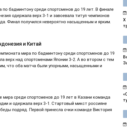
 по бадминтону среди спортсменов до 19 лет. В финале
езия одержала верх 3-1 и завоевала титул чемпионов
X
анда. Финал получился невероятно насыщенным и ярким.
т
ндонезия и Китай
емпионата мира по бадминтону среди спортсменов до 19
В
а верх над спортсменами Японии 3-2. А во втором с тем
З
им, что оба матча были упорными, насыщенными и
«
 мира среди спортсменов до 19 лет в Казани команда
т
ии и одержала верх 3-1. Стартовый микст россияне
обеды подряд. Первой принесла очки команде Виктория