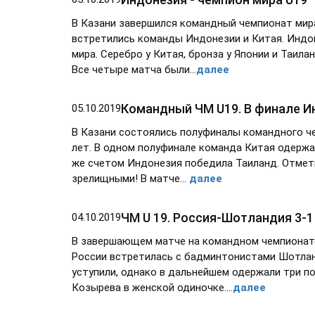
В Казани завершился командный чемпионат мира
встретились команды Индонезии и Китая. Индон
мира. Серебро у Китая, бронза у Японии и Таил
Все четыре матча были...
далее
Командный ЧМ U19. В финале И
05.10.2019
В Казани состоялись полуфиналы командного ч
лет. В одном полуфинале команда Китая одержал
же счетом Индонезия победила Таиланд. Отмет
зрелищными! В матче...
далее
ЧМ U 19. Россия-Шотландия 3-1
04.10.2019
В завершающем матче на командном чемпионате
России встретилась с бадминтонистами Шотланд
уступили, однако в дальнейшем одержали три п
Козырева в женской одиночке….
далее