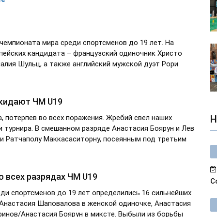
чемпионата мира среди спортсменов до 19 лет. На
пейских кандидата – французский одиночник Христо
алия Шульц, а также английский мужской дуэт Рори
кидают ЧМ U19
а, потерпев во всех поражения. Жребий свел наших
Н
и турнира. В смешанном разряде Анастасия Боярун и Лев
и Ратчаполу Маккасаситорну, посеянным под третьим
о всех разрядах ЧМ U19
С
еди спортсменов до 19 лет определились 16 сильнейших
о Анастасия Шаповалова в женской одиночке, Анастасия
аринов/Анастасия Боярун в миксте. Выбыли из борьбы