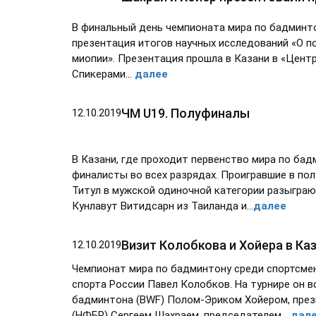
В финальный день чемпионата мира по бадминто
презентация итогов научных исследований «О п
миопии». Презентация прошла в Казани в «Центр
Спикерами…
далее
ЧМ U19. Полуфиналы
12.10.2019
В Казани, где проходит первенство мира по бад
финалисты во всех разрядах. Проигравшие в по
Титул в мужской одиночной категории разыгра
Кунлавут Витидсарн из Таиланда и...
далее
Визит Колобкова и Хойера в Ка
12.10.2019
Чемпионат мира по бадминтону среди спортсмен
спорта России Павел Колобков. На турнире он
бадминтона (BWF) Полом-Эриком Хойером, пре
(НФБР) Сергеем Шахраем, председателем...
дал