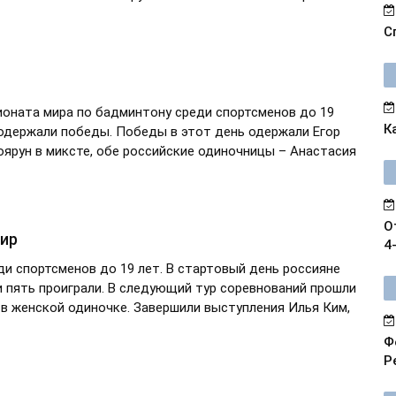
С
ионата мира по бадминтону среди спортсменов до 19
К
х одержали победы. Победы в этот день одержали Егор
оярун в миксте, обе российские одиночницы – Анастасия
О
нир
4
ди спортсменов до 19 лет. В стартовый день россияне
и пять проиграли. В следующий тур соревнований прошли
в женской одиночке. Завершили выступления Илья Ким,
Ф
Р