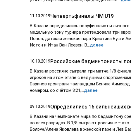
Четвертьфиналы ЧМ U19
11.10.2019
В Казани определились полуфиналисты личного 
медальную зону турнира претендовали три евро
Попов, датская женская пара Кристина Буш и Ам
Истон и Итан Ван Леевен. В...
далее
Российские бадминтонисты по
10.10.2019
В Казани россияне сыграли три матча 1/8 финал
игроков на этом этапе с ведущими спортсменам
Баринов проиграли таиландцам Беняпе Аимсард 
номером, со счётом 8:21,...
далее
Определились 16 сильнейших в
09.10.2019
В Казани на чемпионате мира по бадминтону ср
во всех разрядах. В 1/8 сыграют россияне – эт
Боярун/Алена Яковлева в женской паре и Лев Б