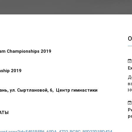
О
eam Championships 2019
Е
nship 2019
Д
в
ань, ул. Сыртлановой, 6,
Центр гимнастики
Н
Р
ТАТЫ
р