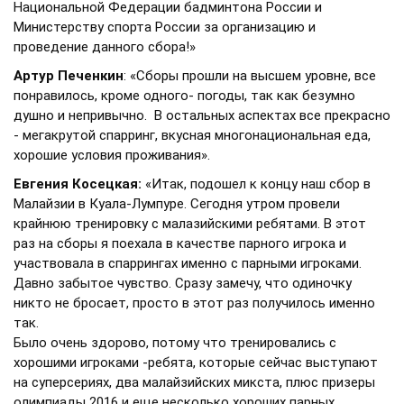
Национальной Федерации бадминтона России и
Министерству спорта России за организацию и
проведение данного сбора!»
Артур Печенкин
: «Сборы прошли на высшем уровне, все
понравилось, кроме одного- погоды, так как безумно
душно и непривычно. В остальных аспектах все прекрасно
- мегакрутой спарринг, вкусная многонациональная еда,
хорошие условия проживания».
Евгения Косецкая:
«Итак, подошел к концу наш сбор в
Малайзии в Куала-Лумпуре. Сегодня утром провели
крайнюю тренировку с малазийскими ребятами. В этот
раз на сборы я поехала в качестве парного игрока и
участвовала в спаррингах именно с парными игроками.
Давно забытое чувство. Сразу замечу, что одиночку
никто не бросает, просто в этот раз получилось именно
так.
Было очень здорово, потому что тренировались с
хорошими игроками -ребята, которые сейчас выступают
на суперсериях, два малайзийских микста, плюс призеры
олимпиады 2016 и еще несколько хороших парных