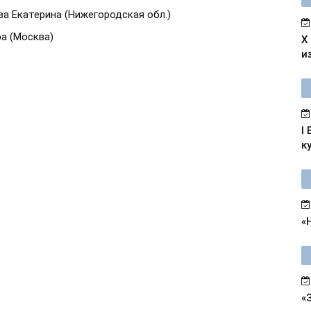
ва Екатерина (Нижегородская обл.)
а (Москва)
X
и
I
к
«
«