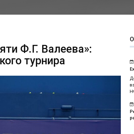
О
ти Ф.Г. Валеева»:
кого турнира
Е
Д
в
Н
Р
р