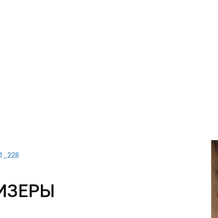
31_228
ИЗЕРЫ