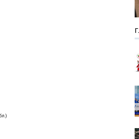
Г
л.)