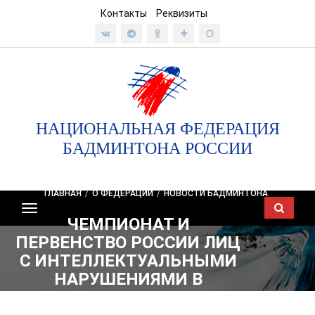
Контакты
Реквизиты
НАЦИОНАЛЬНАЯ ФЕДЕРАЦИЯ
БАДМИНТОНА РОССИИ
ГЛАВНАЯ
/
О ФЕДЕРАЦИИ
/
НОВОСТИ БАДМИНТОНА
Показать/
ЧЕМПИОНАТ И
скрыть
ПЕРВЕНСТВО РОССИИ ЛИЦ
навигацию
С ИНТЕЛЛЕКТУАЛЬНЫМИ
НАРУШЕНИЯМИ В
ДИСЦИПЛИНЕ –