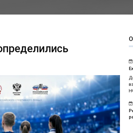
О
 определились
Е
Д
в
Н
Р
р