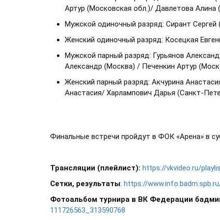
Артур (Московская обл.)/ Давлетова Алина
Мужской одиночный разряд: Сирант Сергей (
Женский одиночный разряд: Косецкая Евгени
Мужской парный разряд: Гурьянов Александ
Александр (Москва) / Печенкин Артур (Моск
Женский парный разряд: Акчурина Анастаси
Анастасия/ Харлампович Дарья (Санкт-Пете
Финальные встречи пройдут в ФОК «Арена» в с
Трансляции (плейлист):
https://vkvideo.ru/play
Сетки, результаты
:
https://www.info.badm.spb.r
Фотоальбом турнира в ВК Федерации бадми
111726563_313590768