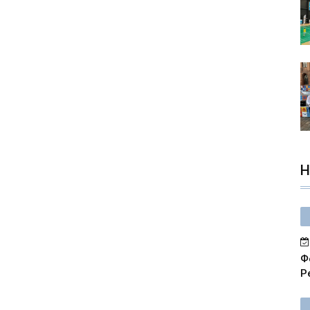
Н
Ф
Р