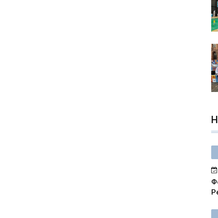
Н
Ф
Р