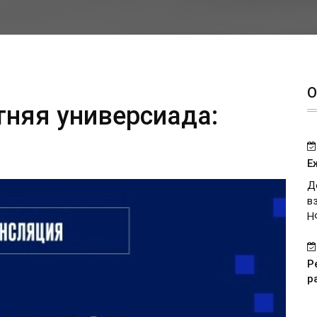
О
тняя универсиада:
Е
Д
в
Н
Р
р