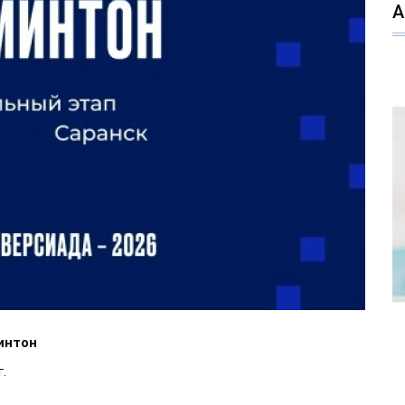
интон
.