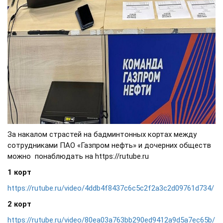
За накалом страстей на бадминтонных кортах между
сотрудниками ПАО «Газпром нефть» и дочерних обществ
можно понаблюдать на https://rutube.ru
1 корт
https://rutube.ru/video/4ddb4f8437c6c5c2f2a3c2d09761d734/
2 корт
https://rutube.ru/video/80ea03a763bb290ed9412a9d5a7ec65b/