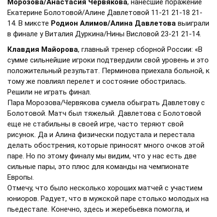
Морозова/Анастасия Червякова
, нанесшие поражение
Екатерине Болотовой/Алине Давлетовой 11-21 21-18 21-
14. В миксте
Родион Алимов/Алина Давлетова
выиграли
в финале у Виталия Дуркина/Нины Висловой 23-21 21-14.
Клавдия Майорова
, главный тренер сборной России: «В
сумме сильнейшие игроки подтвердили свой уровень и это
положительный результат. Перминова приехала больной, к
тому же повлиял перелет и состояние обострилась.
Решили не играть финал.
Пара Морозова/Червякова сумела обыграть Давлетову с
Болотовой. Матч был тяжелый. Давлетова с Болотовой
еще не стабильны в своей игре, часто теряют свой
рисунок. Да и Алина физически подустала и перестала
делать обострения, которые приносят много очков этой
паре. Но по этому финалу мы видим, что у нас есть две
сильные пары, это плюс для команды на чемпионате
Европы.
Отмечу, что было несколько хороших матчей с участием
юниоров. Радует, что в мужской паре столько молодых на
пьедестале. Конечно, здесь и жеребьевка помогла, и