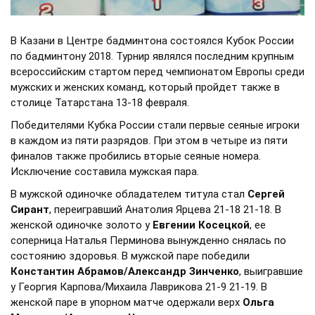
В Казани в Центре бадминтона состоялся Кубок России
по бадминтону 2018. Турнир являлся последним крупным
всероссийским стартом перед чемпионатом Европы среди
мужских и женских команд, который пройдет также в
столице Татарстана 13-18 февраля.
Победителями Кубка России стали первые сеяные игроки
в каждом из пяти разрядов. При этом в четыре из пяти
финалов также пробились вторые сеяные номера.
Исключение составила мужская пара.
В мужской одиночке обладателем титула стал
Сергей
Сирант
, переигравший Анатолия Ярцева 21-18 21-18. В
женской одиночке золото у
Евгении Косецкой
, ее
соперница Наталья Перминова вынужденно снялась по
состоянию здоровья. В мужской паре победили
Константин Абрамов/Александр Зинченко
, выигравшие
у Георгия Карпова/Михаила Лаврикова 21-9 21-19. В
женской паре в упорном матче одержали верх
Ольга