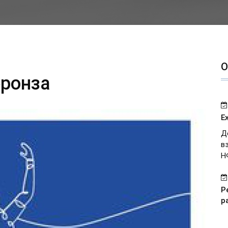
О
бронза
Е
Д
в
Н
Р
р