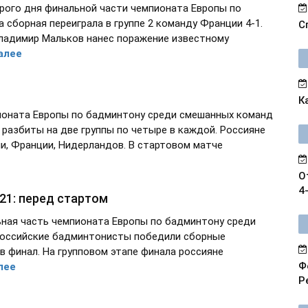
рого дня финальной части чемпионата Европы по
сборная переиграла в группе 2 команду Франции 4-1.
С
Владимир Мальков нанес поражение известному
алее
К
ионата Европы по бадминтону среди смешанных команд
 разбиты на две группы по четыре в каждой. Россияне
ии, Франции, Нидерландов. В стартовом матче
О
4
21: перед стартом
ьная часть чемпионата Европы по бадминтону среди
российские бадминтонисты победили сборные
 в финал. На групповом этапе финала россияне
Ф
лее
Р