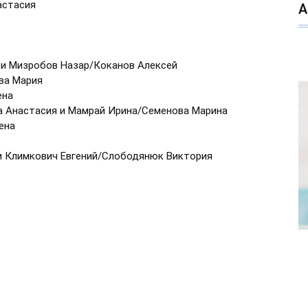
астасия
й и Мизробов Назар/Коканов Алексей
ва Мария
ена
на Анастасия и Мамрай Ирина/Семенова Марина
ена
 и Климкович Евгений/Слободянюк Виктория