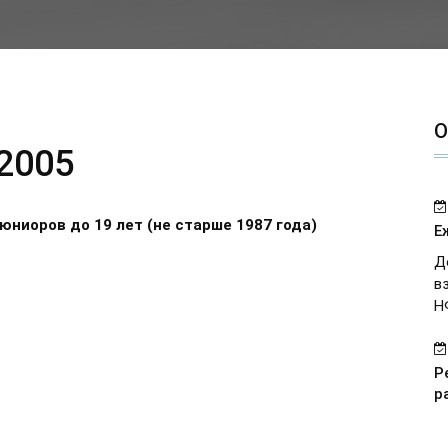
О
2005
юниоров до 19 лет (не старше 1987 года)
Е
Д
в
Н
Р
р