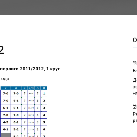
О
2
ерлиги 2011/2012, 1 круг
Е
 года
Д
в
Н
Р
р