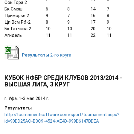
Сок.Гора 2
Бк Смэш
6
8
14
7
Приморье 2
9
7
16
8
Цп Всм Рб-2
8
9
17
9
Бк Гатчина 2
10
10
20
10
Агидель
11
11
22
11
Результаты
2-го круга
КУБОК НФБР СРЕДИ КЛУБОВ 2013/2014 -
ВЫСШАЯ ЛИГА, 3 КРУГ
г. Уфа, 1-3 мая 2014 г.
Результаты
:
http://tournamentsoftware.com/sport/tournament.aspx?
id=90DD25AC-B3C9-4524-AE4D-999D6147BDEA