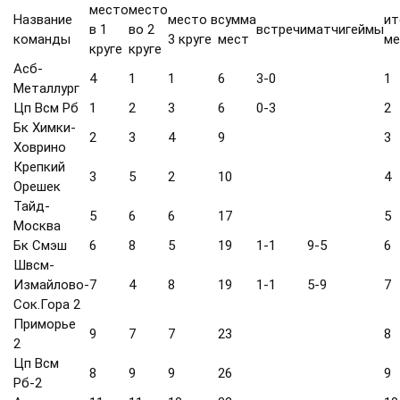
место
место
Название
место в
сумма
ит
в 1
во 2
встречи
матчи
геймы
команды
3 круге
мест
ме
круге
круге
Асб-
4
1
1
6
3-0
1
Металлург
Цп Всм Рб
1
2
3
6
0-3
2
Бк Химки-
2
3
4
9
3
Ховрино
Крепкий
3
5
2
10
4
Орешек
Тайд-
5
6
6
17
5
Москва
Бк Смэш
6
8
5
19
1-1
9-5
6
Швсм-
Измайлово-
7
4
8
19
1-1
5-9
7
Сок.Гора 2
Приморье
9
7
7
23
8
2
Цп Всм
8
9
9
26
9
Рб-2