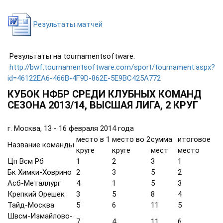
Результаты матчей
Результаты на tournamentsoftware:
http://bwf.tournamentsoftware.com/sport/tournament.aspx?
id=46122EA6-466B-4F9D-862E-5E9BC425A772
КУБОК НФБР СРЕДИ КЛУБНЫХ КОМАНД
СЕЗОНА 2013/14, ВЫСШАЯ ЛИГА, 2 КРУГ
г. Москва, 13 - 16 февраля 2014 года
место в 1
место во 2
сумма
итоговое
Название команды
круге
круге
мест
место
Цп Всм Рб
1
2
3
1
Бк Химки-Ховрино
2
3
5
2
Асб-Металлург
4
1
5
3
Крепкий Орешек
3
5
8
4
Тайд-Москва
5
6
11
5
Швсм-Измайлово-
7
4
11
6