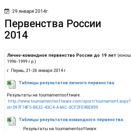
29 января 2014г.
Первенства России
2014
Лично-командное первенство России до 19 лет
(юноши
1996-1999 г.р.)
г. Пермь, 21-26 января 2014 г.
Таблицы результатов личного первенства
Результаты на tournamentsoftware:
http://www.tournamentsoftware.com/sport/tournament.aspx?
id=597F74F5-B632-43C4-A4AC-0CF2FE9BE899
Таблицы
результатов командного первенства
Результаты на tournamentsoftware: