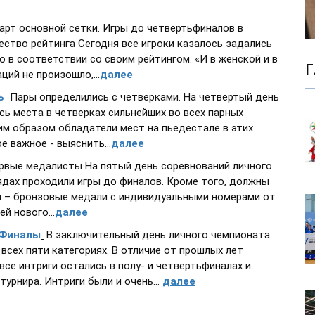
арт основной сетки. Игры до четвертьфиналов в
ество рейтинга Сегодня все игроки казалось задались
 в соответствии со своим рейтингом. «И в женской и в
Г
ий не произошло,...
далее
ь
Пары определились с четверками. На четвертый день
ь места в четверках сильнейших во всех парных
им образом обладатели мест на пьедестале в этих
е важное - выяснить...
далее
вые медалисты На пятый день соревнований личного
ядах проходили игры до финалов. Кроме того, должны
ы – бронзовые медали с индивидуальными номерами от
й нового...
далее
 Финалы
В заключительный день личного чемпионата
сех пяти категориях. В отличие от прошлых лет
 все интриги остались в полу- и четвертьфиналах и
урнира. Интриги были и очень...
далее