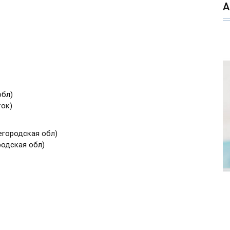
обл)
ток)
егородская обл)
родская обл)