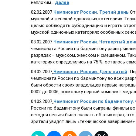
неплохим...
далее
02.02.2007
Чемпионат России. Третий день
Ст
мужской и женской одиночных категориях. Торж
целью соблюдать субординацию и играть строго
мужской одиночных категориях особенных сенсац
03.02.2007
Чемпионат России. Четвертый ден
чемпионата России по бадминтону разыгрывалис
разрядах – мужском, женском и смешанном. Так
категориях определились на 75 %, осталось само
04.02.2007
Чемпионат России. День пятый
Пер
чемпионата России по бадминтону во всех разр
были обрести своих владельцев первые наград
0002 до 0006, поскольку первый комплект медале
04.02.2007
Чемпионат России по бадминтону.
России по бадминтону были сыграны финалы во в
сегодня нельзя было сказать об этих играх, что
зрители увидят лишь «техническое завершение» т