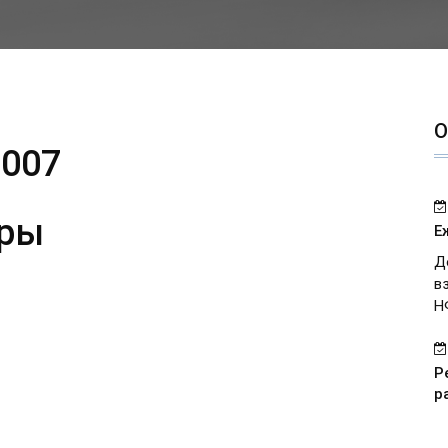
О
2007
еры
Е
Д
в
Н
Р
р