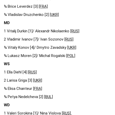
¾ Brice Leverdez [3]
[FRA]
¾ Vladislav Druzchenko [2]
[UKR]
MD
1 Vitalij Durkin [1]/ Alexandr Nikolaenko
[RUS]
2 Vladimir Ivanov [7]/ Ivan Sozonov
[RUS]
¾ Vitaly Konov [4]/ Dmytro Zavadsky
[UKR]
¾ Lukasz Moren [2]/ Michal Rogalski
[POL]
WS
1 Ella Diehl [4]
[RUS]
2 Larisa Griga [3]
[UKR]
¾ Elisa Chanteur
[FRA]
¾ Petya Nedelcheva [2]
[BUL]
WD
1 Valeri Sorokina [1]/ Nina Vislova
[RUS]