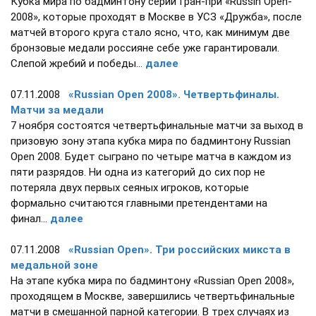
Кубка мира по бадминтону серии Гран-при «Russin Open-
2008», которые проходят в Москве в УСЗ «Дружба», после
матчей второго круга стало ясно, что, как минимум две
бронзовые медали россияне себе уже гарантировали.
Слепой жребий и победы...
далее
07.11.2008
«Russian Open 2008». Четвертьфиналы.
Матчи за медали
7 ноября состоятся четвертьфинальные матчи за выход в
призовую зону этапа кубка мира по бадминтону Russian
Open 2008. Будет сыграно по четыре матча в каждом из
пяти разрядов. Ни одна из категорий до сих пор не
потеряла двух первых сеяных игроков, которые
формально считаются главными претендентами на
финал...
далее
07.11.2008
«Russian Open». Три российских микста в
медальной
зоне
На этапе кубка мира по бадминтону «Russian Open 2008»,
проходящем в Москве, завершились четвертьфинальные
матчи в смешанной парной категории. В трех случаях из