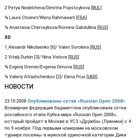
2 Petya Nedelcheva/Dimitria Popstoykova
[BUL]
¾ Laura Choinet/Weny Rahmawati
[FRA]
¾ Anastasia Chervaykova/Romina Gabdullina
[RUS]
XD
1
Alexandr Nikolaenko [6]/ Valeri Sorokina
[RUS]
2 Vitalij Durkin [3]/ Nina Vislova
[RUS]
¾ Evgenij Dremin/Evgenia Dimova
[RUS]
¾ Valeriy Atrashchenkov [2]/ Elena Prus
[UKR]
НОВОСТИ
23.10.2008
Опубликованы сетки «Russian Open 2008»
Всемирная федерация бадминтона опубликовала сетки
российского этапа Кубка мира «Russian Open 2008»,
который пройдет в Москве в УСЗ «Дружба» (Лужники) с 4
по 9 ноября. Под первыми номерами на московском
турнире посеяны: в мужской одиночной категории Дики