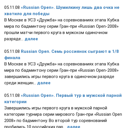
05.11.08
«Russiаn Open». Шумилкину лишь два очка не
хватило для победы
В Москве в УСЗ «Дружба» на соревнованиях этапа Кубка
мира по бадминтону серии Гран-при «Russiаn Open-2008»
прошли матчи первого круга в мужском одиночном
разряде...
далее
05.11.08
Russian Open. Семь россиянок сыграют в 1/8
финала
В Москве в УСЗ «Дружба» на соревнованиях этапа Кубка
мира по бадминтону серии Гран-при «Russian Open-2008»
завершились игры первого круга в одиночном разряде
среди женщин...
далее
05.11.08
«Russian Open». Первый тур в мужской парной
категории
Завершились игры первого круга в мужской парной
категории турнира серии мирового Гран-при «Russian Open
2008» по бадминтону. Во второй тур соревнований
пробились 10 российских пар...
далее