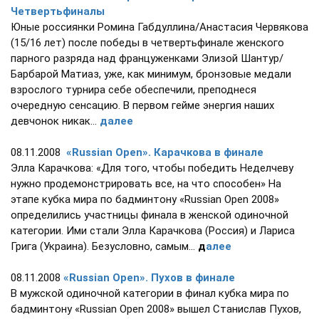
Четвертьфиналы
Юные россиянки Ромина Габдуллина/Анастасия Червякова
(15/16 лет) после победы в четвертьфинале женского
парного разряда над француженками Элизой Шантур/
Барбарой Матиаз, уже, как минимум, бронзовые медали
взрослого турнира себе обеспечили, преподнеся
очередную сенсацию. В первом гейме энергия наших
девчонок никак...
далее
08.11.2008
«Russian Open». Карачкова в финале
Элла Карачкова: «Для того, чтобы победить Неделчеву
нужно продемонстрировать все, на что способен» На
этапе кубка мира по бадминтону «Russian Open 2008»
определились участницы финала в женской одиночной
категории. Ими стали Элла Карачкова (Россия) и Лариса
Грига (Украина). Безусловно, самым...
д
алее
08.11.2008
«Russian Open». Пухов в финале
В мужской одиночной категории в финал кубка мира по
бадминтону «Russian Open 2008» вышел Станислав Пухов,