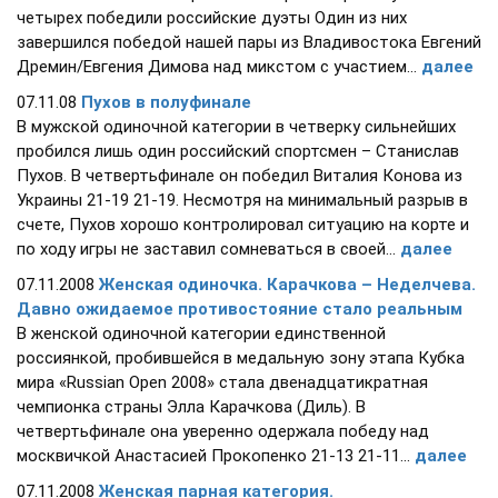
четырех победили российские дуэты Один из них
завершился победой нашей пары из Владивостока Евгений
Дремин/Евгения Димова над микстом с участием...
далее
07.11.08
Пухов в полуфинале
В мужской одиночной категории в четверку сильнейших
пробился лишь один российский спортсмен – Станислав
Пухов. В четвертьфинале он победил Виталия Конова из
Украины 21-19 21-19. Несмотря на минимальный разрыв в
счете, Пухов хорошо контролировал ситуацию на корте и
по ходу игры не заставил сомневаться в своей...
далее
07.11.2008
Женская одиночка. Карачкова – Неделчева.
Давно ожидаемое противостояние стало реальным
В женской одиночной категории единственной
россиянкой, пробившейся в медальную зону этапа Кубка
мира «Russian Open 2008» стала двенадцатикратная
чемпионка страны Элла Карачкова (Диль). В
четвертьфинале она уверенно одержала победу над
москвичкой Анастасией Прокопенко 21-13 21-11...
далее
07.11.2008
Женская парная категория.