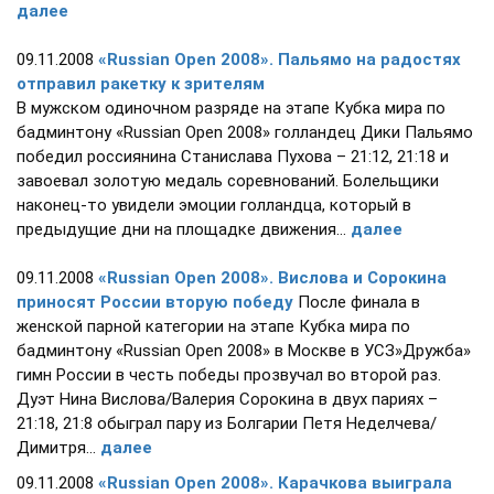
далее
09.11.2008
«Russian Open 2008». Пальямо на радостях
отправил ракетку к зрителям
В мужском одиночном разряде на этапе Кубка мира по
бадминтону «Russian Open 2008» голландец Дики Пальямо
победил россиянина Станислава Пухова – 21:12, 21:18 и
завоевал золотую медаль соревнований. Болельщики
наконец-то увидели эмоции голландца, который в
предыдущие дни на площадке движения...
далее
09.11.2008
«Russian Open 2008». Вислова и Сорокина
приносят России вторую победу
После финала в
женской парной категории на этапе Кубка мира по
бадминтону «Russian Open 2008» в Москве в УСЗ»Дружба»
гимн России в честь победы прозвучал во второй раз.
Дуэт Нина Вислова/Валерия Сорокина в двух париях –
21:18, 21:8 обыграл пару из Болгарии Петя Неделчева/
Димитря...
далее
09.11.2008
«Russian Open 2008». Карачкова выиграла