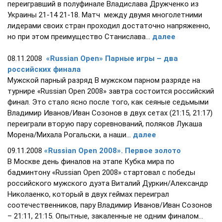
переигравший в полуфинале Владислава Дружченко из
Украины 21-14 21-18. Матч между двумя многолетними
лидерами своих стран проходил достаточно напряженно,
но при этом преимущество Станислава...
далее
08.11.2008
«Russian Open» Парные игры – два
российских финала
Мужской парный разряд В мужском парном разряде на
турнире «Russian Open 2008» завтра состоится российский
финал. Это стало ясно после того, как сеяные седьмыми
Владимир Иванов/Иван Созонов в двух сетах (21:15, 21:17)
переиграли вторую пару соревнований, поляков Лукаша
Морена/Михала Рогальски, а наши...
далее
09.11.2008
«Russian Open 2008». Первое золото
В Москве день финалов на этапе Кубка мира по
бадминтону «Russian Open 2008» стартовал с победы
российского мужского дуэта Виталий Дуркин/Александр
Николаенко, который в двух геймах переиграл
соотечественников, пару Владимир Иванов/Иван Созонов
– 21:11, 21:15. Опытные, закаленные не одним финалом...