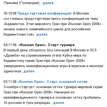
Пальяма (Голландия)...
далее
30.10.08
Предстартовая конференция
В Москве
состоялась предстартовая пресс-конференция на тему:
«Бадминтон. Этап мирового Гран-при «Russian Open 2008» -
начало нового олимпийского цикла для российских
бадминтонистов»...
далее
04.11.08
«Russian Open». Старт турнира
В первый день обошлось без сенсаций В Москве в УСЗ
«Дружба» на соревнованиях этапа Кубка мира по
бадминтону серии Гран-при «Russiаn Open-2008»
завершились квалификационные игры в мужских и женских
одиночках...
далее
05.11.08
«Russian Open». Старт основной сетки
5 ноября стартует основная сетка турнира мировой серии
Гран-при «Russian Open 2008». Накануне из
квалификационного турнира в основную сетку пробились
16 россиян в трех разрядах...
далее