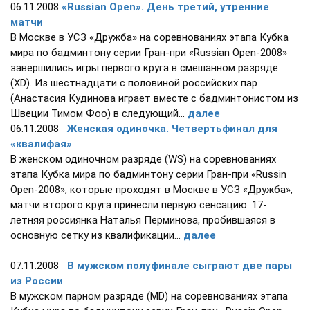
06.11.2008
«Russian Open». День третий, утренние
матчи
В Москве в УСЗ «Дружба» на соревнованиях этапа Кубка
мира по бадминтону серии Гран-при «Russian Open-2008»
завершились игры первого круга в смешанном разряде
(XD). Из шестнадцати с половиной российских пар
(Анастасия Кудинова играет вместе с бадминтонистом из
Швеции Тимом Фоо) в следующий...
далее
06.11.2008
Женская одиночка. Четвертьфинал для
«квалифая»
В женском одиночном разряде (WS) на соревнованиях
этапа Кубка мира по бадминтону серии Гран-при «Russin
Open-2008», которые проходят в Москве в УСЗ «Дружба»,
матчи второго круга принесли первую сенсацию. 17-
летняя россиянка Наталья Перминова, пробившаяся в
основную сетку из квалификации...
далее
07.11.2008
В мужском полуфинале сыграют две пары
из России
В мужском парном разряде (MD) на соревнованиях этапа