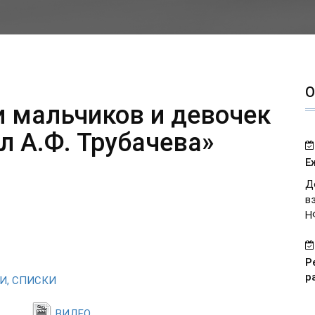
О
и мальчиков и девочек
л А.Ф. Трубачева»
Е
Д
в
Н
Р
р
И, СПИСКИ
ВИДЕО