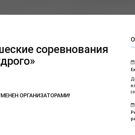
О
шеские соревнования
удрого»
Е
Д
в
Н
 ОТМЕНЕН ОРГАНИЗАТОРАМИ!
Р
р