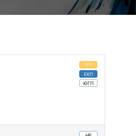
* *
ЕКП
ЮГП
НР