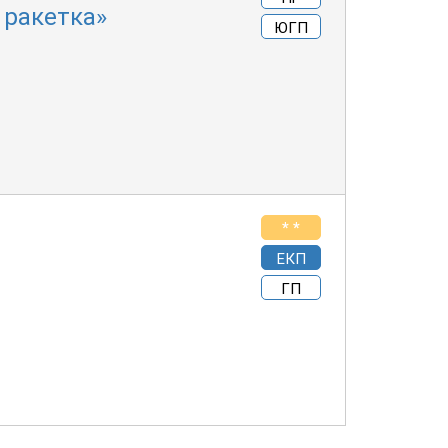
 ракетка»
ЮГП
* *
ЕКП
ГП