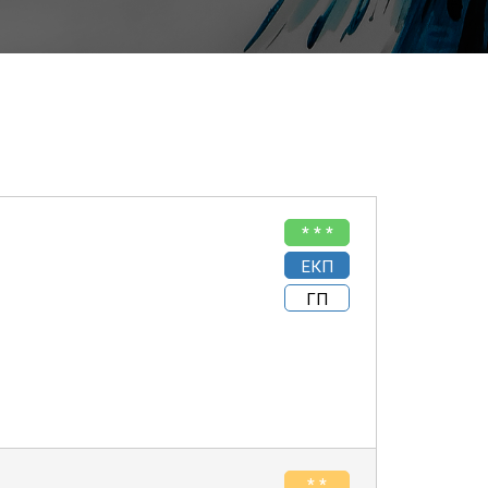
* * *
ЕКП
ГП
* *