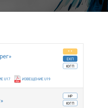
* *
рег»
ЕКП
ЮГП
Е U17
ИЗВЕЩЕНИЕ U19
НР
г»
ЮГП