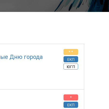
* *
ные Дню города
ЕКП
ЮГП
*
ЕКП