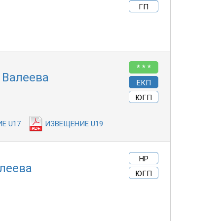
ГП
* * *
 Валеева
ЕКП
ЮГП
Е U17
ИЗВЕЩЕНИЕ U19
НР
алеева
ЮГП