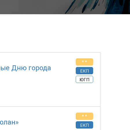
* *
ные Дню города
ЕКП
ЮГП
* *
олан»
ЕКП