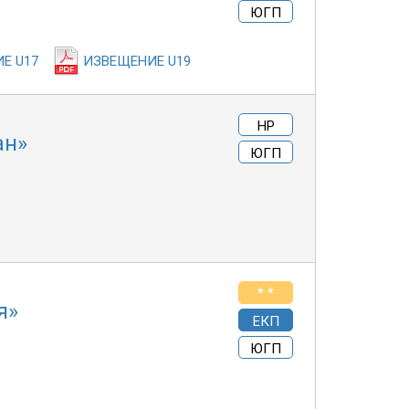
ЮГП
Е U17
ИЗВЕЩЕНИЕ U19
НР
ан»
ЮГП
* *
я»
ЕКП
ЮГП