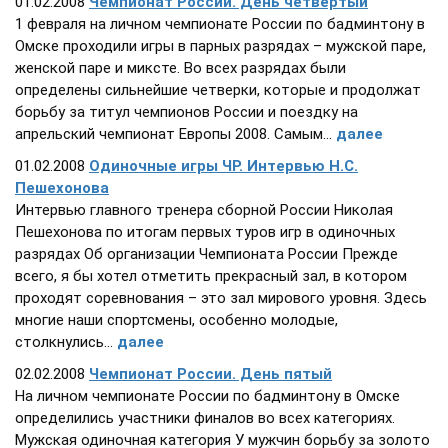
01.02.2008
Чемпионат России. День четвертый
1 февраля на личном чемпионате России по бадминтону в
Омске проходили игры в парных разрядах – мужской паре,
женской паре и миксте. Во всех разрядах были
определены сильнейшие четверки, которые и продолжат
борьбу за титул чемпионов России и поездку на
апрельский чемпионат Европы 2008. Самым...
далее
01.02.2008
Одиночные игры ЧР. Интервью Н.С.
Пешехонова
Интервью главного тренера сборной России Николая
Пешехонова по итогам первых туров игр в одиночных
разрядах Об организации Чемпионата России Прежде
всего, я бы хотел отметить прекрасный зал, в котором
проходят соревнования – это зал мирового уровня. Здесь
многие наши спортсмены, особенно молодые,
столкнулись...
далее
02.02.2008
Чемпионат России. День пятый
На личном чемпионате России по бадминтону в Омске
определились участники финалов во всех категориях.
Мужская одиночная категория У мужчин борьбу за золото