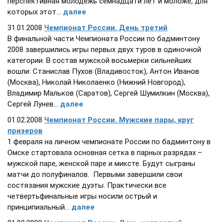
перспективная молодежь семнадцати лет и моложе, для
которых этот...
далее
31.01.2008
Чемпионат России. День третий
В финальной части Чемпионата России по бадминтону
2008 завершились игры первых двух туров в одиночной
категории. В состав мужской восьмерки сильнейших
вошли: Станислав Пухов (Владивосток), Антон Иванов
(Москва), Николай Николаенко (Нижний Новгород),
Владимир Мальков (Саратов), Сергей Шумилкин (Москва),
Сергей Лунев...
далее
01.02.2008
Чемпионат России. Мужские пары, круг
призеров
1 февраля на личном чемпионате России по бадминтону в
Омске стартовала основная сетка в парных разрядах –
мужской паре, женской паре и миксте. Будут сыграны
матчи до полуфиналов. Первыми завершили свои
состязания мужские дуэты. Практически все
четвертьфинальные игры носили острый и
принципиальный...
далее