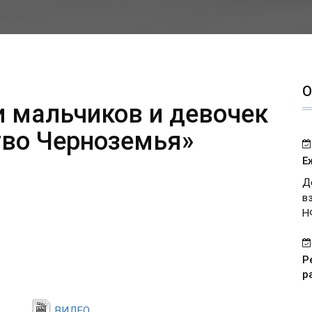
О
и мальчиков и девочек
тво Черноземья»
Е
Д
в
Н
Р
р
ВИДЕО