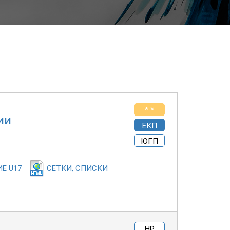
* *
ии
ЕКП
ЮГП
Е U17
СЕТКИ, СПИСКИ
НР