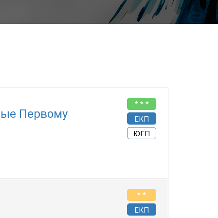
* * *
ные Первому
ЕКП
ЮГП
* *
ЕКП